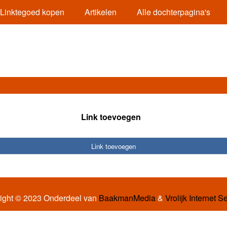
Linktegoed kopen
Artikelen
Alle dochterpagina's
Link toevoegen
Link toevoegen
ight © 2023 Onderdeel van
BaakmanMedia
&
Vrolijk Internet S