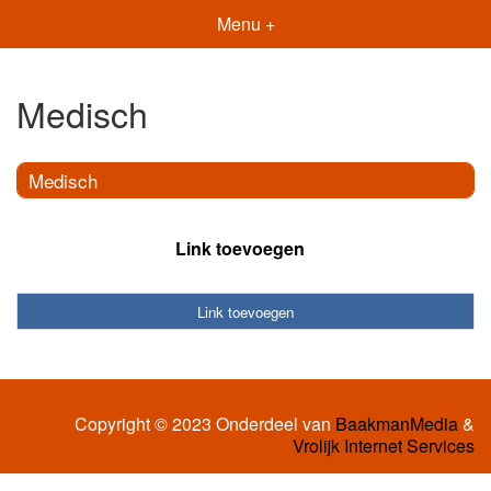
Menu +
Medisch
Medisch
Link toevoegen
Link toevoegen
Copyright © 2023 Onderdeel van
BaakmanMedia
&
Vrolijk Internet Services