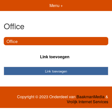
Menu +
Office
Office
Link toevoegen
Link toevoegen
Copyright © 2023 Onderdeel van
BaakmanMedia
&
Vrolijk Internet Services